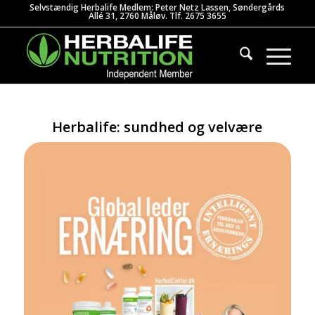
Selvstændig Herbalife Medlem: Peter Netz Lassen, Søndergårds
Allé 31, 2760 Måløv. Tlf. 2675 3655
Herbalife: sundhed og velvære