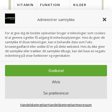
VITAMIN
FUNKTION
KILDER
A-vitamin
Understøtter
Gulerødder,
Administrer samtykke
synet,
søde kartofler,
immunsystemet
spinat
For at give dig de bedste oplevelser bruger vi teknologier som cookies
og hudens
til at gemme og/eller få adgang til enhedsoplysninger. Hvis du giver dit
sundhed
samtykke til disse teknologier, kan vi behandle data som f.eks.
browsingadfærd eller unikke ID'er på dette websted. Hvis du ikke giver
dit samtykke eller trækker dit samtykke tilbage, kan det have en negativ
B-vitamin
Energiproduktion,
Kød, æg,
indvirkning på visse funktioner og egenskaber.
(B-
nervesystemets
mejeriprodukter,
kompleks)
funktion og
fuldkorn
Godkend
dannelse af røde
blodlegemer
Afvis
C-vitamin
Antioxidant,
Citrusfrugter,
Se præferencer
fremmer heling
jordbær, broccoli
og understøtter
Handelsbetingelser
Handelsbetingelser
Impressum
immunsystemet