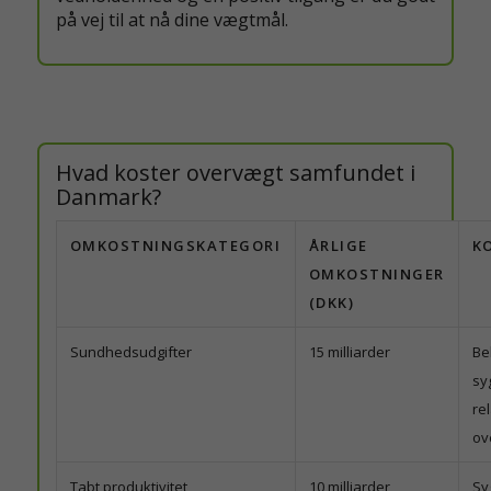
på vej til at nå dine vægtmål.
Hvad koster overvægt samfundet i
Danmark?
OMKOSTNINGSKATEGORI
ÅRLIGE
K
OMKOSTNINGER
(DKK)
Sundhedsudgifter
15 milliarder
Be
sy
rel
ov
Tabt produktivitet
10 milliarder
Sy