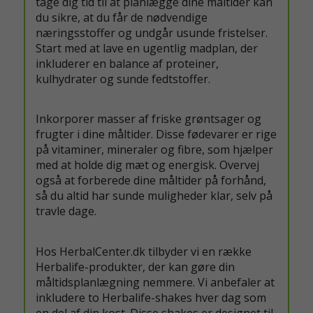
tage dig tid til at planlægge dine måltider kan
du sikre, at du får de nødvendige
næringsstoffer og undgår usunde fristelser.
Start med at lave en ugentlig madplan, der
inkluderer en balance af proteiner,
kulhydrater og sunde fedtstoffer.
Inkorporer masser af friske grøntsager og
frugter i dine måltider. Disse fødevarer er rige
på vitaminer, mineraler og fibre, som hjælper
med at holde dig mæt og energisk. Overvej
også at forberede dine måltider på forhånd,
så du altid har sunde muligheder klar, selv på
travle dage.
Hos HerbalCenter.dk tilbyder vi en række
Herbalife-produkter, der kan gøre din
måltidsplanlægning nemmere. Vi anbefaler at
inkludere to Herbalife-shakes hver dag som
en del af din kost. Disse shakes er designet til