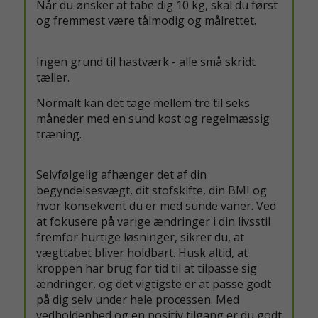
Når du ønsker at tabe dig 10 kg, skal du først
og fremmest være tålmodig og målrettet.
Ingen grund til hastværk - alle små skridt
tæller.
Normalt kan det tage mellem tre til seks
måneder med en sund kost og regelmæssig
træning.
Selvfølgelig afhænger det af din
begyndelsesvægt, dit stofskifte, din BMI og
hvor konsekvent du er med sunde vaner. Ved
at fokusere på varige ændringer i din livsstil
fremfor hurtige løsninger, sikrer du, at
vægttabet bliver holdbart. Husk altid, at
kroppen har brug for tid til at tilpasse sig
ændringer, og det vigtigste er at passe godt
på dig selv under hele processen. Med
vedholdenhed og en positiv tilgang er du godt