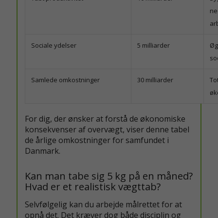
ne
ar
Sociale ydelser
5 milliarder
Øg
so
Samlede omkostninger
30 milliarder
Tot
øk
For dig, der ønsker at forstå de økonomiske
konsekvenser af overvægt, viser denne tabel
de årlige omkostninger for samfundet i
Danmark.
Kan man tabe sig 5 kg på en måned?
Hvad er et realistisk vægttab?
Selvfølgelig kan du arbejde målrettet for at
opnå det. Det kræver dog både disciplin og