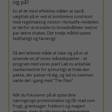
sig på?
En af de mest effektive måder at opnå
vægttab på er ved at kombinere sund kost
med regelmæssig motion. Herbalife-modellen
er derfor at erstatte to hovedmåltider med et
par lækre shakes. Det tredje måltid spises
fedtfattigt og farverigt.
Så den letteste måde at tabe sig på er at
anvende en af vores månedspakker - et
program med vores plan! Lad os anbefale
slankecheck’et for lynhurtigt at finde den
pakke, der passer til dig, og lad os sammen
sætte det i gang med “The Plan”.
Når du fokuserer på at spise dine
næringsrige proteinshakes og får mad som
frugt, grøntsager, fuldkorn og magert
protein, giver du din krop de nødvendige