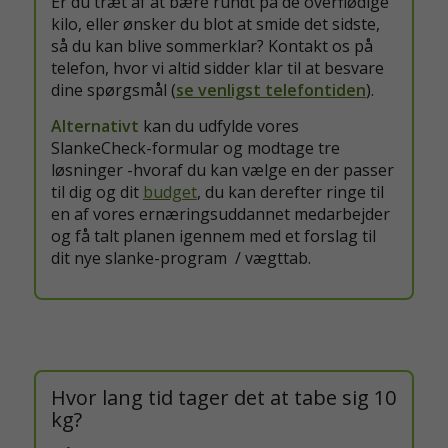
Er du træt af at bære rundt på de overflødige
kilo, eller ønsker du blot at smide det sidste,
så du kan blive sommerklar? Kontakt os på
telefon, hvor vi altid sidder klar til at besvare
dine spørgsmål (
se venligst telefontiden
).
Alternativt
kan du udfylde vores
SlankeCheck-formular og modtage tre
løsninger -hvoraf du kan vælge en der passer
til dig og dit
budget
, du kan derefter ringe til
en af vores ernæringsuddannet medarbejder
og få talt planen igennem med et forslag til
dit nye slanke-program / vægttab.
Hvor lang tid tager det at tabe sig 10
kg?