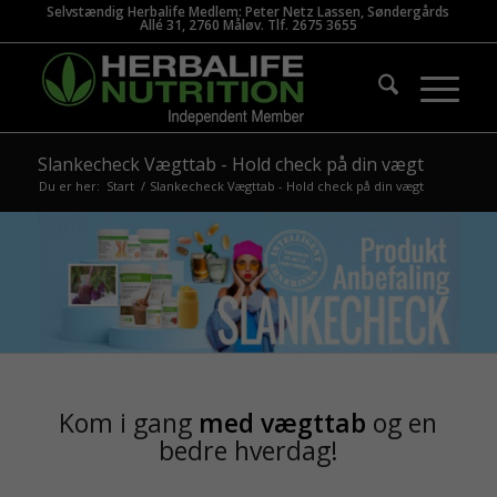
Selvstændig Herbalife Medlem: Peter Netz Lassen, Søndergårds
Allé 31, 2760 Måløv. Tlf. 2675 3655
Slankecheck Vægttab - Hold check på din vægt
Du er her:
Start
/
Slankecheck Vægttab - Hold check på din vægt
Kom i gang
med vægttab
og en
bedre hverdag!