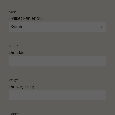
Køn
*
Hvilket køn er du?
Alder
*
Din alder
Vægt
*
Din vægt i kg.
Højde
*