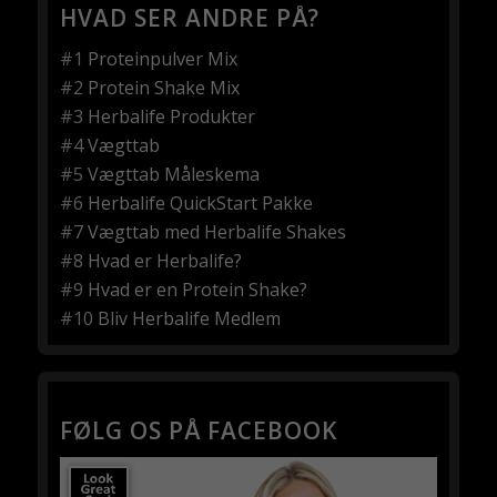
HVAD SER ANDRE PÅ?
#1
Proteinpulver Mix
#2
Protein Shake Mix
#3
Herbalife Produkter
#4
Vægttab
#5
Vægttab Måleskema
#6
Herbalife QuickStart Pakke
#7
Vægttab med Herbalife Shakes
#8
Hvad er Herbalife?
#9
Hvad er en Protein Shake?
#10
Bliv Herbalife Medlem
FØLG OS PÅ FACEBOOK