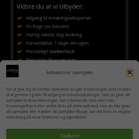
Vidste du at vi tilbyder:
Adgang til ernæringseksperter
Fri fragt (se kassen)
Hurtig næste dag levering
Forsendelse 7 dage om ugen
Personligt
slankecheck
Personlig tilpasset plan
Vejledning, rådgivning og støtte
Administrer samtykke
Ernæringsuddannet siden 1984
Erfaring med Herbalife siden 1994
For at give dig de bedste oplevelser bruger vi teknologier som cookies
10 år i eget fitnesscenter
til at gemme og/eller få adgang til enhedsoplysninger. Hvis du giver dit
samtykke til disse teknologier, kan vi behandle data som f.eks.
browsingadfærd eller unikke ID'er på dette websted. Hvis du ikke giver
dit samtykke eller trækker dit samtykke tilbage, kan det have en negativ
indvirkning på visse funktioner og egenskaber.
Godkend