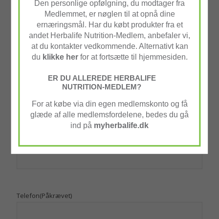
Den personlige opfølgning, du modtager fra
en SMS. (Hastesager udenfor telefontiden
Medlemmet, er nøglen til at opnå dine
takseres med et gebyr.)
ernæringsmål. Har du købt produkter fra et
andet Herbalife Nutrition-Medlem, anbefaler vi,
Navn
(Påkrævet)
at du kontakter vedkommende. Alternativt kan
du
klikke her
for at fortsætte til hjemmesiden.
Fornavn
ER DU ALLEREDE HERBALIFE
NUTRITION-MEDLEM?
Efternavn
For at købe via din egen medlemskonto og få
glæde af alle medlemsfordelene, bedes du gå
ind på
myherbalife.dk
Email
(Påkrævet)
Telefon
(Påkrævet)