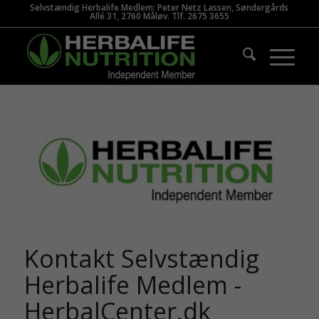
Selvstændig Herbalife Medlem: Peter Netz Lassen, Søndergårds
Allé 31, 2760 Måløv. Tlf. 2675 3655
Kontakt Selvstændig
Herbalife Medlem -
HerbalCenter.dk