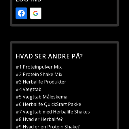
HVAD SER ANDRE PÅ?
#1
Proteinpulver Mix
#2
Protein Shake Mix
#3
Herbalife Produkter
#4
Vægttab
#5
Vægttab Måleskema
#6
Herbalife QuickStart Pakke
#7
Vægttab med Herbalife Shakes
#8
Hvad er Herbalife?
#9
Hvad er en Protein Shake?