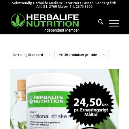
Selvstændig Herbalife Medlem: Peter Netz Lassen, Søndergårds
Allé 31, 2760 Måløv. Tlf. 2675 3655
Sortering
Standard
Vis
30 produkter pr. side