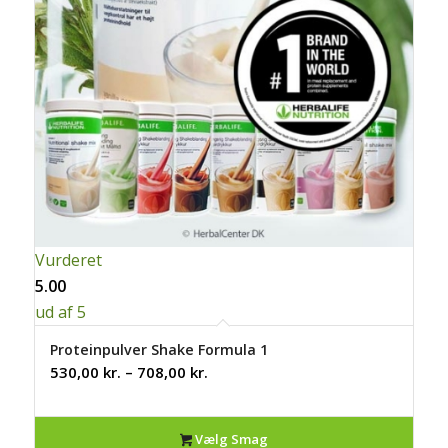
Vurderet
5.00
ud af 5
Proteinpulver Shake Formula 1
Prisinterval:
530,00
kr.
–
708,00
kr.
530,00 kr.
til
Vælg Smag
708,00 kr.