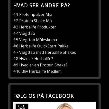
HVAD SER ANDRE PÅ?
#1
Proteinpulver Mix
#2
Protein Shake Mix
#3
Herbalife Produkter
#4
Vægttab
#5
Vægttab Måleskema
#6
Herbalife QuickStart Pakke
#7
Vægttab med Herbalife Shakes
#8
Hvad er Herbalife?
#9
Hvad er en Protein Shake?
#10
Bliv Herbalife Medlem
FØLG OS PÅ FACEBOOK