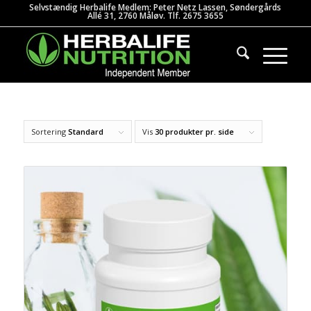
Selvstændig Herbalife Medlem: Peter Netz Lassen, Søndergårds
Allé 31, 2760 Måløv. Tlf. 2675 3655
Sortering
Standard
Vis
30 produkter pr. side