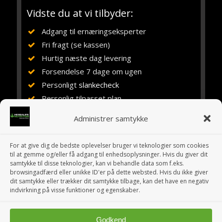
Vidste du at vi tilbyder:
Adgang til ernæringseksperter
Fri fragt (se kassen)
Hurtig næste dag levering
Forsendelse 7 dage om ugen
Personligt
slankecheck
Personlig tilpasset plan
Vejledning, rådgivning og støtte
Administrer samtykke
Ernæringsuddannet siden 1984
Erfaring med Herbalife siden 1994
For at give dig de bedste oplevelser bruger vi teknologier som cookies
10 år i eget fitnesscenter
til at gemme og/eller få adgang til enhedsoplysninger. Hvis du giver dit
samtykke til disse teknologier, kan vi behandle data som f.eks.
browsingadfærd eller unikke ID'er på dette websted. Hvis du ikke giver
dit samtykke eller trækker dit samtykke tilbage, kan det have en negativ
indvirkning på visse funktioner og egenskaber.
Godkend