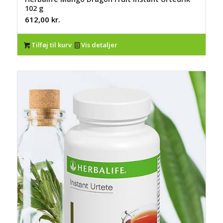
102 g
612,00
kr.
Tilføj til kurv
Vis detaljer