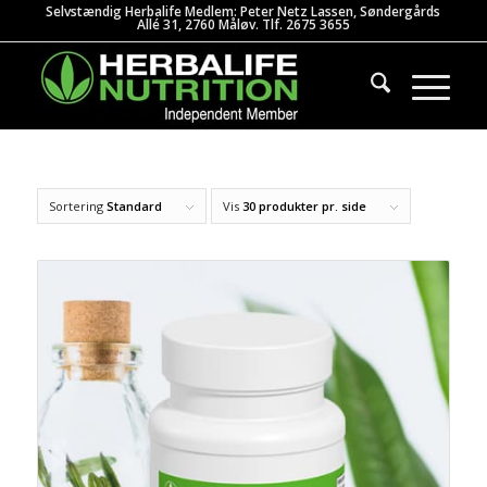
Selvstændig Herbalife Medlem: Peter Netz Lassen, Søndergårds
Allé 31, 2760 Måløv. Tlf. 2675 3655
Sortering
Standard
Vis
30 produkter pr. side