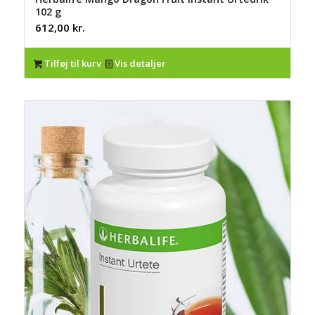
102 g
612,00
kr.
Tilføj til kurv
Vis detaljer