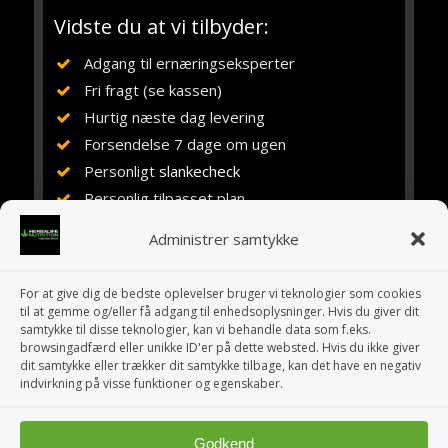
Vidste du at vi tilbyder:
Adgang til ernæringseksperter
Fri fragt (se kassen)
Hurtig næste dag levering
Forsendelse 7 dage om ugen
Personligt
slankecheck
Personlig tilpasset plan
Vejledning, rådgivning og støtte
Administrer samtykke
Ernæringsuddannet siden 1984
Erfaring med Herbalife siden 1994
For at give dig de bedste oplevelser bruger vi teknologier som cookies
10 år i eget fitnesscenter
til at gemme og/eller få adgang til enhedsoplysninger. Hvis du giver dit
samtykke til disse teknologier, kan vi behandle data som f.eks.
browsingadfærd eller unikke ID'er på dette websted. Hvis du ikke giver
dit samtykke eller trækker dit samtykke tilbage, kan det have en negativ
indvirkning på visse funktioner og egenskaber.
Godkend