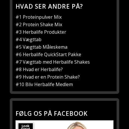
HVAD SER ANDRE PÅ?
#1
Proteinpulver Mix
#2
Protein Shake Mix
#3
Herbalife Produkter
#4
Vægttab
#5
Vægttab Måleskema
#6
Herbalife QuickStart Pakke
#7
Vægttab med Herbalife Shakes
#8
Hvad er Herbalife?
#9
Hvad er en Protein Shake?
#10
Bliv Herbalife Medlem
FØLG OS PÅ FACEBOOK