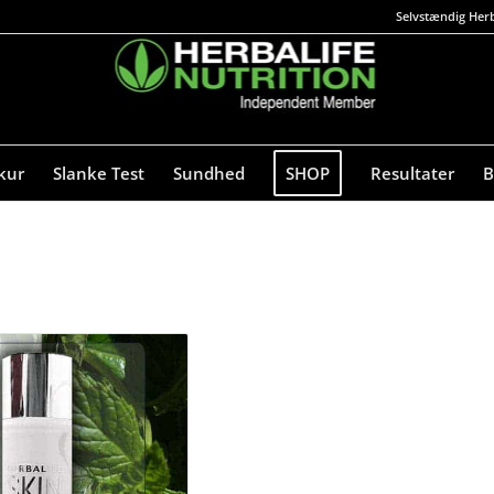
Selvstændig Herb
kur
Slanke Test
Sundhed
SHOP
Resultater
B