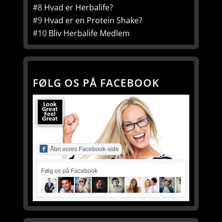
#8
Hvad er Herbalife?
#9
Hvad er en Protein Shake?
#10
Bliv Herbalife Medlem
FØLG OS PÅ FACEBOOK
Åbn vores Facebook-side
Følg os på Facebook