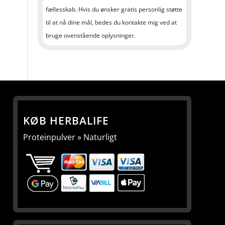
fællesskab. Hvis du ønsker gratis personlig støtte
til at nå dine mål, bedes du kontakte mig ved at
bruge ovenstående oplysninger.
KØB HERBALIFE
Proteinpulver » Naturligt