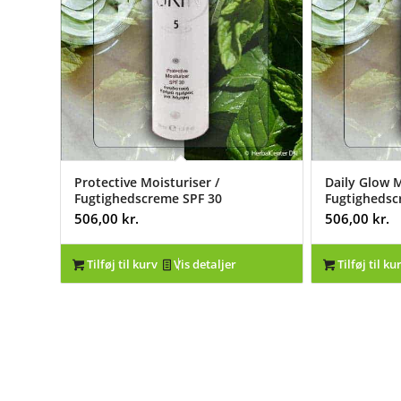
Protective Moisturiser /
Daily Glow M
Fugtighedscreme SPF 30
Fugtigheds
506,00
kr.
506,00
kr.
Tilføj til kurv
Vis detaljer
Tilføj til ku