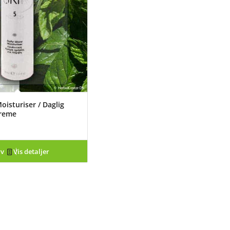
oisturiser / Daglig
creme
rv
Vis detaljer