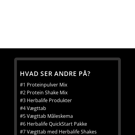
HVAD SER ANDRE PÅ?
#1
Proteinpulver Mix
#2
Protein Shake Mix
#3
Herbalife Produkter
#4
Vægttab
#5
Vægttab Måleskema
#6
Herbalife QuickStart Pakke
#7
Vægttab med Herbalife Shakes