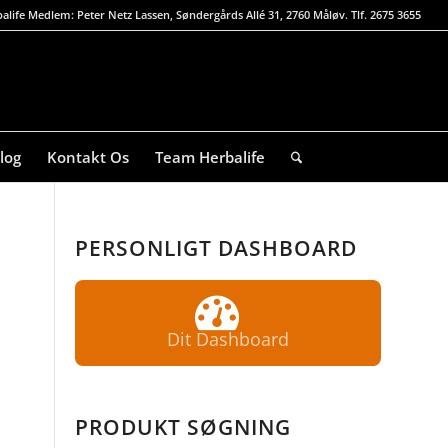
alife Medlem: Peter Netz Lassen, Søndergårds Allé 31, 2760 Måløv. Tlf. 2675 3655
log
Kontakt Os
Team Herbalife
PERSONLIGT DASHBOARD
Dit Dashboard
PRODUKT SØGNING