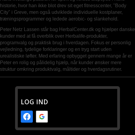
historie, hvor han ikke blot drev sit eget fitnesscenter, "Body
City" i Greve, men også udviklede individuelle kostplaner,
træningsprogrammer og ledede aerobic- og slankehold.
Peter Netz Lassen står bag HerbalCenter.dk og hjælper danske
kunder med at få overblik over Herbalife-produkter,
programvalg og praktisk brug i hverdagen. Fokus er personlig
vejledning, tydelige forklaringer og en tryg start uden
urealistiske løfter. Med erfaring opbygget gennem mange år er
Peter en rolig og pålidelig hjælp, når kunder ønsker mere
struktur omkring produktvalg, måltider og hverdagsrutiner.
LOG IND