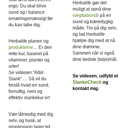
Herbalife gør det
ergo: Du skal blive
muligt at opnå dine
sund og i balance
vægttabsmål
på en
ernæringsmæssigt før
sund og bæredygtig
du kan tabe dig.
måde. Tro på dig selv,
og lad Herbalife
hjælpe dig med at nå
Herbalife planen og
dine drømme.
produkterne
… Er den
Sammen når vi også
rette kur, baseret på
dine bedste (talje)mål.
vitaminer, planter og
urter!
Se videoen “Altid
Se videoen, udfyld et
Slank” … Så vil du
SlankeCheck
og
forstå hvad en sund,
kontakt mig.
fornuftig, nem og
effektiv slankekur er!
Vær tålmodig med dig
selv, og husk, at
progression tager tid.