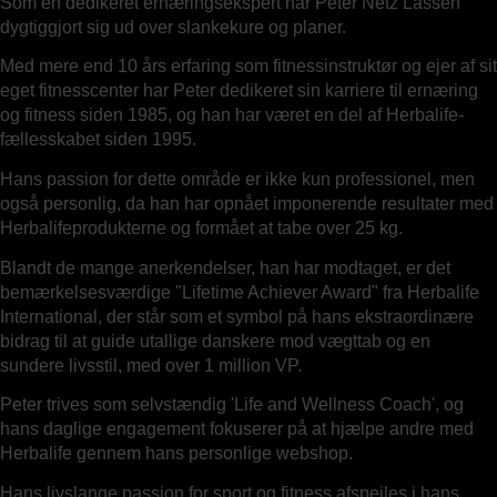
Som en dedikeret ernæringsekspert har Peter Netz Lassen
dygtiggjort sig ud over slankekure og planer.
Med mere end 10 års erfaring som fitnessinstruktør og ejer af sit
eget fitnesscenter har Peter dedikeret sin karriere til ernæring
og fitness siden 1985, og han har været en del af Herbalife-
fællesskabet siden 1995.
Hans passion for dette område er ikke kun professionel, men
også personlig, da han har opnået imponerende resultater med
Herbalifeprodukterne og formået at tabe over 25 kg.
Blandt de mange anerkendelser, han har modtaget, er det
bemærkelsesværdige "Lifetime Achiever Award" fra Herbalife
International, der står som et symbol på hans ekstraordinære
bidrag til at guide utallige danskere mod vægttab og en
sundere livsstil, med over 1 million VP.
Peter trives som selvstændig 'Life and Wellness Coach', og
hans daglige engagement fokuserer på at hjælpe andre med
Herbalife gennem hans personlige webshop.
Hans livslange passion for sport og fitness afspejles i hans