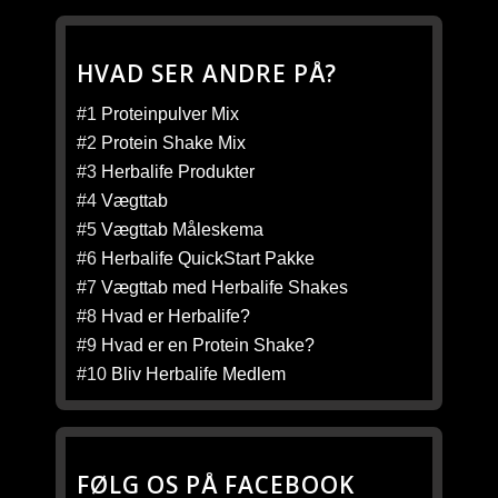
HVAD SER ANDRE PÅ?
#1
Proteinpulver Mix
#2
Protein Shake Mix
#3
Herbalife Produkter
#4
Vægttab
#5
Vægttab Måleskema
#6
Herbalife QuickStart Pakke
#7
Vægttab med Herbalife Shakes
#8
Hvad er Herbalife?
#9
Hvad er en Protein Shake?
#10
Bliv Herbalife Medlem
FØLG OS PÅ FACEBOOK