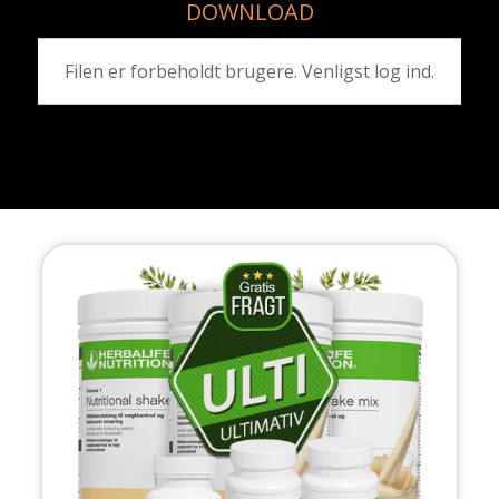
DOWNLOAD
Filen er forbeholdt brugere. Venligst
log ind
.