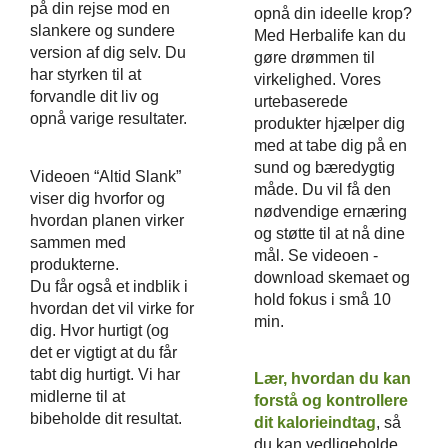
på din rejse mod en
opnå din ideelle krop?
slankere og sundere
Med Herbalife kan du
version af dig selv. Du
gøre drømmen til
har styrken til at
virkelighed. Vores
forvandle dit liv og
urtebaserede
opnå varige resultater.
produkter hjælper dig
med at tabe dig på en
sund og bæredygtig
Videoen “Altid Slank”
måde. Du vil få den
viser dig hvorfor og
nødvendige ernæring
hvordan planen virker
og støtte til at nå dine
sammen med
mål. Se videoen -
produkterne.
download skemaet og
Du får også et indblik i
hold fokus i små 10
hvordan det vil virke for
min.
dig. Hvor hurtigt (og
det er vigtigt at du får
tabt dig hurtigt. Vi har
Lær, hvordan du kan
midlerne til at
forstå og kontrollere
bibeholde dit resultat.
dit kalorieindtag
, så
du kan vedligeholde