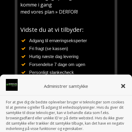
komme i gang
med vores plan » DERFOR!
Vidste du at vi tilbyder:
Adgang til ernæringseksperter
Fri fragt (se kassen)
Hurtig næste dag levering
Forsendelse 7 dage om ugen
Personligt
slankecheck
Personlig tilpasset plan
Administrer samtykke
Vejledning, rådgivning og støtte
Ernæringsuddannet siden 1984
For at give dig de bedste oplevelser bruger vi teknologier som cookies
Erfaring med Herbalife siden 1994
til at gemme og/eller få adgang til enhedsoplysninger. Hvis du giver dit
10 år i eget fitnesscenter
samtykke til disse teknologier, kan vi behandle data som f.eks.
browsingadfærd eller unikke ID'er på dette websted. Hvis du ikke giver
dit samtykke eller trækker dit samtykke tilbage, kan det have en negativ
indvirkning på visse funktioner og egenskaber.