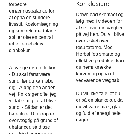
Konklusion:
forbedre
ernæringsbalance for
Download skemaet og
at opnå en sundere
følg med i videoen for
livsstil. Kostomlægning
at se, hvor din vægt er
og konkrete madplaner
på vej hen. Du vil blive
spiller ofte en central
overrasket over
rolle i en effektiv
resultaterne. Med
slankekur.
Herbalifes smarte og
effektive produkter kan
du nemt knække
At vælge den rette kur.
kurven og opnå et
- Du skal først være
vedvarende vægttab.
sund, før du kan tabe
dig - Aldrig den anden
Du vil ikke føle, at du
vej. Folk siger ofte: jeg
er på en slankekur, da
vil tabe mig for at blive
du vil være mæt, glad
sund! - Sådan er det
og fuld af energi hele
bare ikke. Din krop er
dagen.
overvægtig på grund af
ubalancer, så disse
skal først adresseres