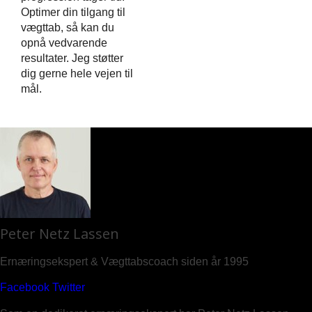
Optimer din tilgang til
vægttab, så kan du
opnå vedvarende
resultater. Jeg støtter
dig gerne hele vejen til
mål.
Peter Netz Lassen
Ernæringsekspert & Vægttabscoach siden år 1995
Facebook
Twitter