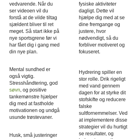
fysiske aktiviteter
vedvarende. Når du
dagligt. Dette vil
ser videoen vil du
hjælpe dig med at se
forstå at de vilde tiltag
dine fremgange og
sjældent bliver til ret
justere, hvor
meget. Så start ikke på
nødvendigt, så du
nye sportsgrene før vi
forbliver motiveret og
har fået dig i gang med
fokuseret.
din nye plan.
Mental sundhed er
Hydrering spiller en
også vigtig.
stor rolle. Drik rigeligt
Stresshåndtering, god
med vand gennem
søvn
, og positive
dagen for at styrke dit
tankemønstre hjælper
stofskifte og reducere
dig med at fastholde
falske
motivationen og undgå
sultfornemmelser. Ved
usunde trøstevaner.
at implementere disse
strategier vil du hurtigt
se resultater, og
Husk, små justeringer