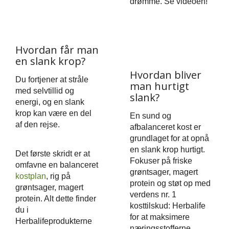
drømme. Se videoen!
Hvordan får man
en slank krop?
Hvordan bliver
Du fortjener at stråle
man hurtigt
med selvtillid og
slank?
energi, og en slank
krop kan være en del
En sund og
af den rejse.
afbalanceret kost er
grundlaget for at opnå
en slank krop hurtigt.
Det første skridt er at
Fokuser på friske
omfavne en balanceret
grøntsager, magert
kostplan
, rig på
protein og støt op med
grøntsager, magert
verdens nr. 1
protein. Alt dette finder
kosttilskud: Herbalife
du i
for at maksimere
Herbalifeprodukterne
næringsstofferne.