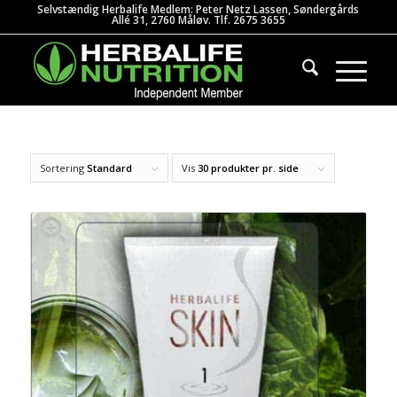
Selvstændig Herbalife Medlem: Peter Netz Lassen, Søndergårds
Allé 31, 2760 Måløv. Tlf. 2675 3655
Sortering
Standard
Vis
30 produkter pr. side