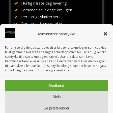
Hurtig næste dag levering
Forsendelse 7 dage om ugen
Personligt
slankecheck
Personlig tilpasset plan
Vejledning, rådgivning og støtte
Administrer samtykke
Ernæringsuddannet siden 1984
Erfaring med Herbalife siden 1994
For at give dig de bedste oplevelser bruger vi teknologier som cookies
10 år i eget fitnesscenter
til at gemme og/eller få adgang til enhedsoplysninger. Hvis du giver dit
samtykke til disse teknologier, kan vi behandle data som f.eks.
browsingadfærd eller unikke ID'er på dette websted. Hvis du ikke giver
dit samtykke eller trækker dit samtykke tilbage, kan det have en negativ
indvirkning på visse funktioner og egenskaber.
Godkend
© Copyright 1995-2026 HerbalCenter.dk » Selvstændigt Herbalife
Medlem siden 1995 | Kosttilskud » Slankekur og Energi
Afvis
HERBALIFE
by
HerbalCenter.dk
er licenseret under en
Se præferencer
Creative Commons Navngivelse-IkkeKommerciel-IngenBearbejdelse