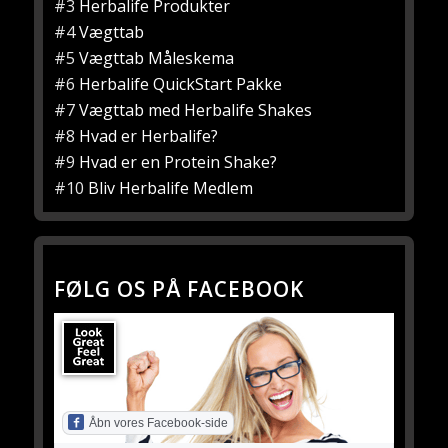
#3
Herbalife Produkter
#4
Vægttab
#5
Vægttab Måleskema
#6
Herbalife QuickStart Pakke
#7
Vægttab med Herbalife Shakes
#8
Hvad er Herbalife?
#9
Hvad er en Protein Shake?
#10
Bliv Herbalife Medlem
FØLG OS PÅ FACEBOOK
Åbn vores Facebook-side