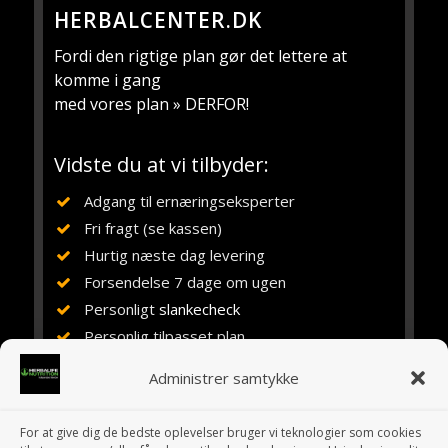
HERBALCENTER.DK
Fordi den rigtige plan gør det lettere at
komme i gang
med vores plan » DERFOR!
Vidste du at vi tilbyder:
Adgang til ernæringseksperter
Fri fragt (se kassen)
Hurtig næste dag levering
Forsendelse 7 dage om ugen
Personligt
slankecheck
Personlig tilpasset plan
Vejledning, rådgivning og støtte
Administrer samtykke
Ernæringsuddannet siden 1984
Erfaring med Herbalife siden 1994
For at give dig de bedste oplevelser bruger vi teknologier som cookies
10 år i eget fitnesscenter