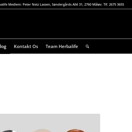
alife Medlem: Peter Netz Lassen, Søndergårds Allé 31, 2760 Måløv. Tlf. 2675 3655
log
Kontakt Os
Team Herbalife