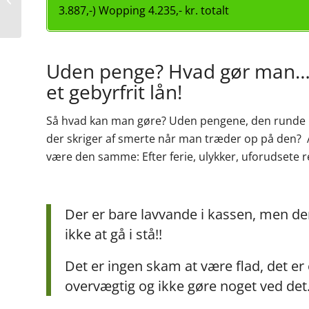
fitness træning
3.887,-) Wopping 4.235,- kr. totalt
Uden penge? Hvad gør man…?
et gebyrfrit lån!
Så hvad kan man gøre? Uden pengene, den runde
der skriger af smerte når man træder op på den? 
være den samme: Efter ferie, ulykker, uforudsete re
Der er bare lavvande i kassen, men der
ikke at gå i stå!!
Det er ingen skam at være flad, det e
overvægtig og ikke gøre noget ved de