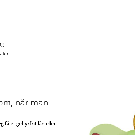
ng
aler
 tom, når man
 få et gebyrfrit lån eller