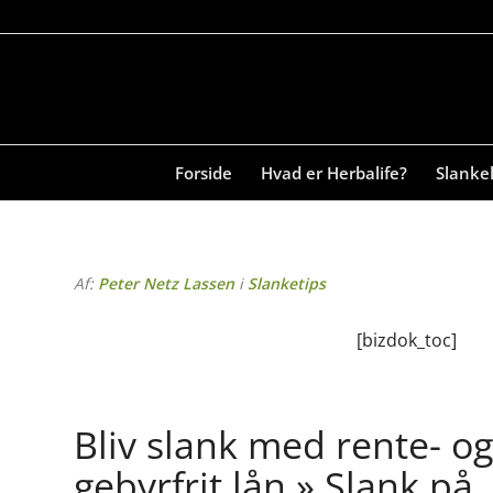
Forside
Hvad er Herbalife?
Slanke
Af:
Peter Netz Lassen
i
Slanketips
[bizdok_toc]
Bliv slank med rente- og
gebyrfrit lån » Slank på