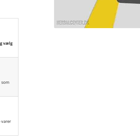
g vælg
d som
e varer