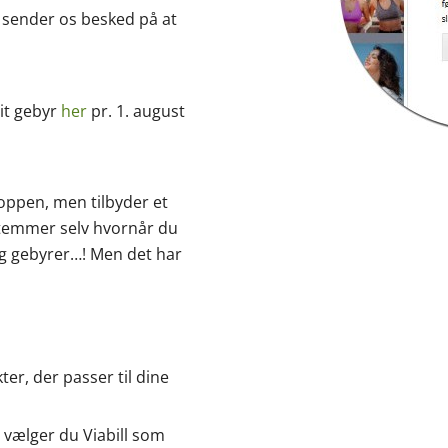
og sender os besked på at
it gebyr
her
pr. 1. august
hoppen, men tilbyder et
stemmer selv hvornår du
 og gebyrer…! Men det har
er, der passer til dine
, vælger du Viabill som