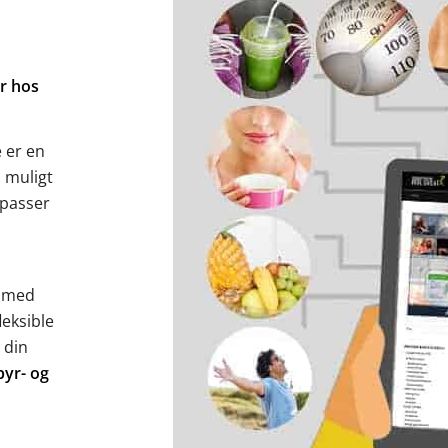
er hos
e er en
m muligt
 passer
e med
leksible
 din
yr- og