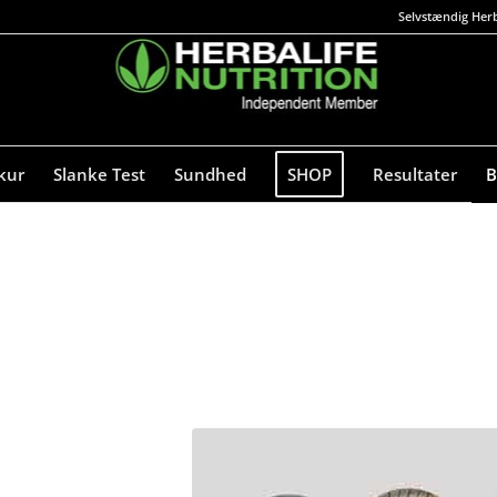
Selvstændig Herb
kur
Slanke Test
Sundhed
SHOP
Resultater
B