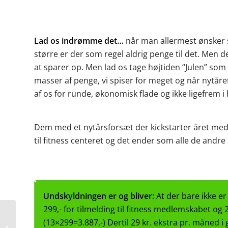
Lad os indrømme det…
når man allermest ønsker s
større er der som regel aldrig penge til det. Men det
at sparer op. Men lad os tage højtiden “Julen” som
masser af penge, vi spiser for meget og når nytåret 
af os for runde, økonomisk flade og ikke ligefrem i
Dem med et nytårsforsæt der kickstarter året m
til fitness centeret og det ender som alle de andre 
Undskyldningen er og bliver:
At der bare ikke er
299,- for tilmelding til fitness medlemskabet og 
(13×299=3.887,-) Dertil 29 kr. ekstra pr. måned i 
Sådan hydrerer du ved