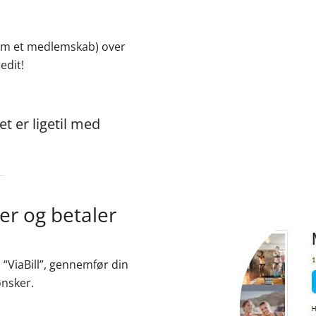
(som et medlemskab) over
edit!
t er ligetil med
er og betaler
 “ViaBill”, gennemfør din
ønsker.