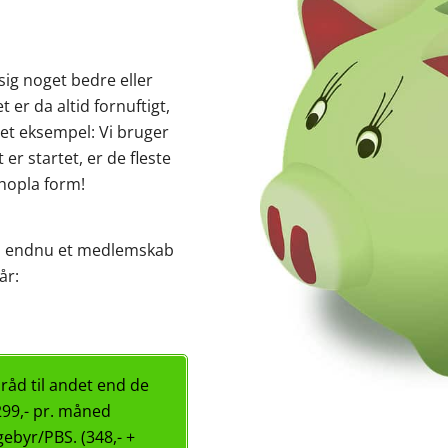
ig noget bedre eller
 er da altid fornuftigt,
 et eksempel: Vi bruger
er startet, er de fleste
 hopla form!
ed endnu et medlemskab
år:
 råd til andet end de
299,- pr. måned
gebyr/PBS. (348,- +