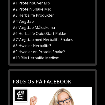
#1
Proteinpulver Mix
#2
Protein Shake Mix
#3
Herbalife Produkter
#4
Vægttab
#5
Vægttab Måleskema
#6
Herbalife QuickStart Pakke
#7
Vægttab med Herbalife Shakes
#8
Hvad er Herbalife?
#9
Hvad er en Protein Shake?
#10
Bliv Herbalife Medlem
FØLG OS PÅ FACEBOOK