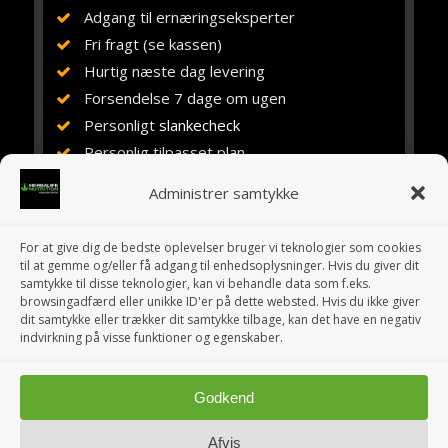
Adgang til ernæringseksperter
Fri fragt (se kassen)
Hurtig næste dag levering
Forsendelse 7 dage om ugen
Personligt
slankecheck
Personlig tilpasset plan
Vejledning, rådgivning og støtte
Administrer samtykke
Ernæringsuddannet siden 1984
Erfaring med Herbalife siden 1994
For at give dig de bedste oplevelser bruger vi teknologier som cookies
10 år i eget fitnesscenter
til at gemme og/eller få adgang til enhedsoplysninger. Hvis du giver dit
samtykke til disse teknologier, kan vi behandle data som f.eks.
browsingadfærd eller unikke ID'er på dette websted. Hvis du ikke giver
dit samtykke eller trækker dit samtykke tilbage, kan det have en negativ
indvirkning på visse funktioner og egenskaber.
Godkend
© Copyright 1995-2026 HerbalCenter.dk » Selvstændigt Herbalife
Medlem siden 1995 | Kosttilskud » Slankekur og Energi
Afvis