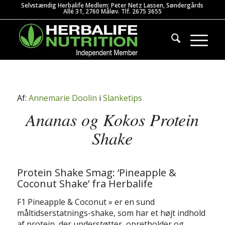
Selvstændig Herbalife Medlem: Peter Netz Lassen, Søndergårds
Allé 31, 2760 Måløv. Tlf. 2675 3655
Af:
Annemarie Doolin
i
Slanketips
Ananas og Kokos Protein
Shake
Protein Shake Smag: ‘Pineapple &
Coconut Shake’ fra Herbalife
F1 Pineapple & Coconut » er en sund
måltidserstatnings-shake, som har et højt indhold
af protein, der understøtter, opretholder og