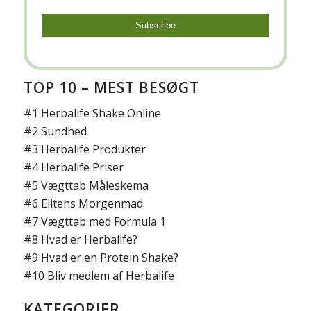
TOP 10 – MEST BESØGT
#1
Herbalife Shake Online
#2
Sundhed
#3
Herbalife Produkter
#4
Herbalife Priser
#5
Vægttab Måleskema
#6
Elitens Morgenmad
#7
Vægttab med Formula 1
#8
Hvad er Herbalife?
#9
Hvad er en Protein Shake?
#10
Bliv medlem af Herbalife
KATEGORIER