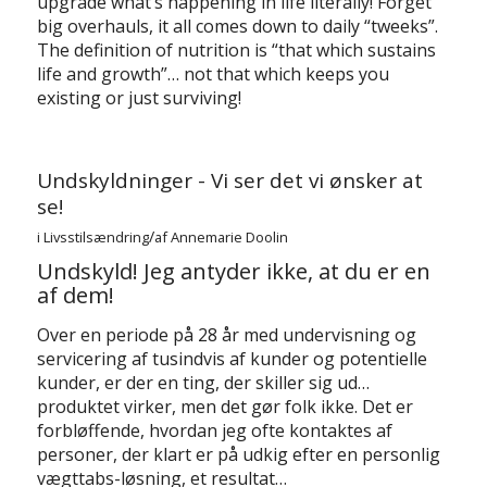
upgrade what’s happening in life literally! Forget
big overhauls, it all comes down to daily “tweeks”.
The definition of nutrition is “that which sustains
life and growth”… not that which keeps you
existing or just surviving!
Undskyldninger - Vi ser det vi ønsker at
se!
/
i
Livsstilsændring
af
Annemarie Doolin
Undskyld! Jeg antyder ikke, at du er en
af dem!
Over en periode på 28 år med undervisning og
servicering af tusindvis af kunder og potentielle
kunder, er der en ting, der skiller sig ud…
produktet virker, men det gør folk ikke. Det er
forbløffende, hvordan jeg ofte kontaktes af
personer, der klart er på udkig efter en personlig
vægttabs-løsning, et resultat…