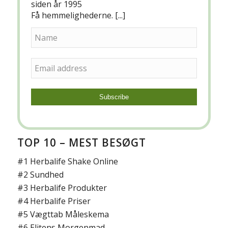
siden år 1995
Få hemmelighederne. [...]
TOP 10 – MEST BESØGT
#1
Herbalife Shake Online
#2
Sundhed
#3
Herbalife Produkter
#4
Herbalife Priser
#5
Vægttab Måleskema
#6
Elitens Morgenmad