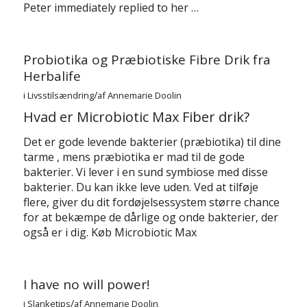
Peter immediately replied to her …
Probiotika og Præbiotiske Fibre Drik fra
Herbalife
/
i
Livsstilsændring
af
Annemarie Doolin
Hvad er Microbiotic Max Fiber drik?
Det er gode levende bakterier (præbiotika) til dine
tarme , mens præbiotika er mad til de gode
bakterier. Vi lever i en sund symbiose med disse
bakterier. Du kan ikke leve uden. Ved at tilføje
flere, giver du dit fordøjelsessystem større chance
for at bekæmpe de dårlige og onde bakterier, der
også er i dig. Køb Microbiotic Max
I have no will power!
/
i
Slanketips
af
Annemarie Doolin