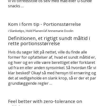
vi vil tilfredsstille os selv med mad eller u-sunde
snacks …
Kom i form tip - Portionsstørrelse
/
i
Slanketips
,
Hold Planen
af
Annemarie Doolin
Definitionen, et rigtigt sundt måltid i
rette portionsstørrelse
Hvis du søger lidt på nettet, ville du finde alle
former for opfattelser af, hvad et sundt måltid er,
og hver og en ville være berettiget eller forklaret
ud fra en eller anden synsvinkel. Så hvordan får vi
klar besked? Okay! så med hensyn til ernæring og
det at vedligeholde en slank krop, så er der et par
grundlæggende regler …
Feel better with zero-tolerance on