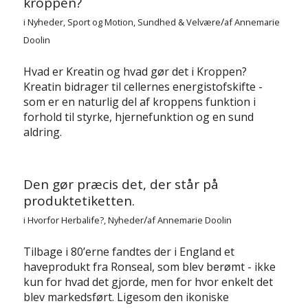
kroppen?
/
i
Nyheder
,
Sport og Motion
,
Sundhed & Velvære
af
Annemarie
Doolin
Hvad er Kreatin og hvad gør det i Kroppen?
Kreatin bidrager til cellernes energistofskifte -
som er en naturlig del af kroppens funktion i
forhold til styrke, hjernefunktion og en sund
aldring.
Den gør præcis det, der står på
produktetiketten.
/
i
Hvorfor Herbalife?
,
Nyheder
af
Annemarie Doolin
Tilbage i 80’erne fandtes der i England et
haveprodukt fra Ronseal, som blev berømt - ikke
kun for hvad det gjorde, men for hvor enkelt det
blev markedsført. Ligesom den ikoniske