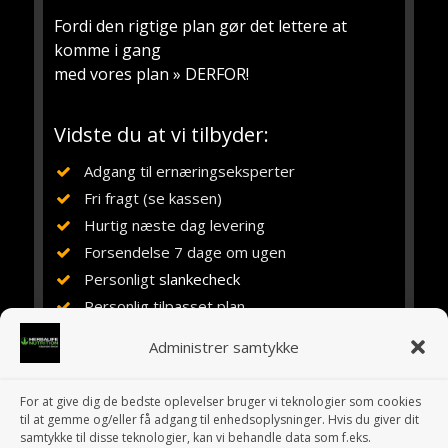
Fordi den rigtige plan gør det lettere at
komme i gang
med vores plan » DERFOR!
Vidste du at vi tilbyder:
Adgang til ernæringseksperter
Fri fragt (se kassen)
Hurtig næste dag levering
Forsendelse 7 dage om ugen
Personligt
slankecheck
Personlig tilpasset plan
Vejledning, rådgivning og støtte
Administrer samtykke
Ernæringsuddannet siden 1984
Erfaring med Herbalife siden 1994
For at give dig de bedste oplevelser bruger vi teknologier som cookies
10 år i eget fitnesscenter
til at gemme og/eller få adgang til enhedsoplysninger. Hvis du giver dit
samtykke til disse teknologier, kan vi behandle data som f.eks.