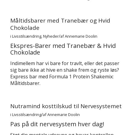
Måltidsbarer med Tranebær og Hvid
Chokolade
/
i
Livsstilsændring
,
Nyheder
af
Annemarie Doolin
Ekspres-Barer med Tranebær & Hvid
Chokolade
Indimellem har vi bare for travlt, eller det passer
sig bare ikke at hive en shake frem og ryste løs?
Express bar med Formula 1 Protein Shakemix:
Måltidsbarer.
Nutramind kosttilskud til Nervesystemet
/
i
Livsstilsændring
af
Annemarie Doolin
Pas på dit nervesystem hver dag!
Støt din mentale ydeevne og bevar kontrollen