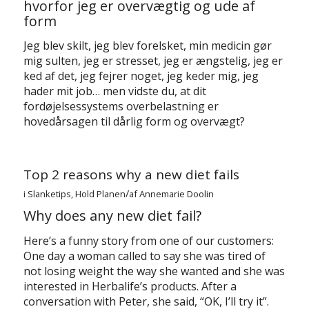
hvorfor jeg er overvægtig og ude af
form
Jeg blev skilt, jeg blev forelsket, min medicin gør
mig sulten, jeg er stresset, jeg er ængstelig, jeg er
ked af det, jeg fejrer noget, jeg keder mig, jeg
hader mit job… men vidste du, at dit
fordøjelsessystems overbelastning er
hovedårsagen til dårlig form og overvægt?
Top 2 reasons why a new diet fails
/
i
Slanketips
,
Hold Planen
af
Annemarie Doolin
Why does any new diet fail?
Here’s a funny story from one of our customers:
One day a woman called to say she was tired of
not losing weight the way she wanted and she was
interested in Herbalife’s products. After a
conversation with Peter, she said, “OK, I’ll try it”.