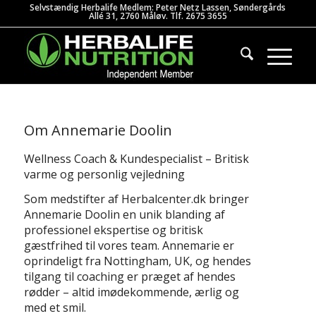
Selvstændig Herbalife Medlem: Peter Netz Lassen, Søndergårds
Allé 31, 2760 Måløv. Tlf. 2675 3655
Om
Annemarie Doolin
Wellness Coach & Kundespecialist – Britisk
varme og personlig vejledning
Som medstifter af Herbalcenter.dk bringer
Annemarie Doolin en unik blanding af
professionel ekspertise og britisk
gæstfrihed til vores team. Annemarie er
oprindeligt fra Nottingham, UK, og hendes
tilgang til coaching er præget af hendes
rødder – altid imødekommende, ærlig og
med et smil.