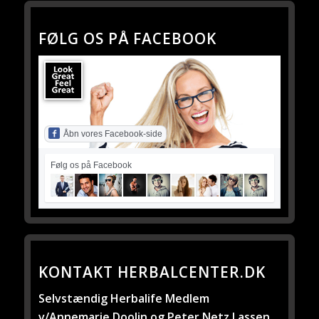
FØLG OS PÅ FACEBOOK
Åbn vores Facebook-side
Følg os på Facebook
KONTAKT HERBALCENTER.DK
Selvstændig Herbalife Medlem
v/Annemarie Doolin og Peter Netz Lassen