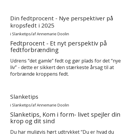
Din fedtprocent - Nye perspektiver på
kropsfedt i 2025
/
i
Slanketips
af
Annemarie Doolin
Fedtprocent - Et nyt perspektiv på
fedtforbrænding
Udrens “det gamle” fedt og gør plads for det “nye
liv” - dette er sikkert den stærkeste årsag til at
forbrænde kroppens fedt.
Slanketips
/
i
Slanketips
af
Annemarie Doolin
Slanketips, Kom i form- livet spejler din
krop og dit sind
Du har muligvis hørt udtrykket “Du er hvad du