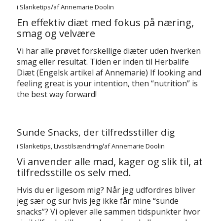
/
i
Slanketips
af
Annemarie Doolin
En effektiv diæt med fokus på næring,
smag og velvære
Vi har alle prøvet forskellige diæter uden hverken
smag eller resultat. Tiden er inden til Herbalife
Diæt (Engelsk artikel af Annemarie) If looking and
feeling great is your intention, then “nutrition” is
the best way forward!
Sunde Snacks, der tilfredsstiller dig
/
i
Slanketips
,
Livsstilsændring
af
Annemarie Doolin
Vi anvender alle mad, kager og slik til, at
tilfredsstille os selv med.
Hvis du er ligesom mig? Når jeg udfordres bliver
jeg sær og sur hvis jeg ikke får mine “sunde
snacks”? Vi oplever alle sammen tidspunkter hvor