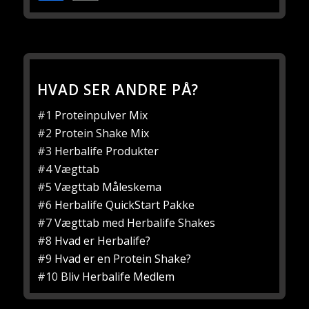
HVAD SER ANDRE PÅ?
#1
Proteinpulver Mix
#2
Protein Shake Mix
#3
Herbalife Produkter
#4
Vægttab
#5
Vægttab Måleskema
#6
Herbalife QuickStart Pakke
#7
Vægttab med Herbalife Shakes
#8
Hvad er Herbalife?
#9
Hvad er en Protein Shake?
#10
Bliv Herbalife Medlem