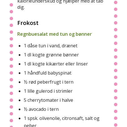
kalorieunderskud og hjælper med at tab
dig.
Frokost
Regnbuesalat med tun og bønner
1 dåse tun i vand, drænet
1 dl kogte grønne bønner
1 dl kogte kikærter eller linser
1 håndfuld babyspinat
½ rød peberfrugt i tern
1 lille gulerod i strimler
5 cherrytomater i halve
½ avocado i tern
1 spsk. olivenolie, citronsaft, salt og
peber