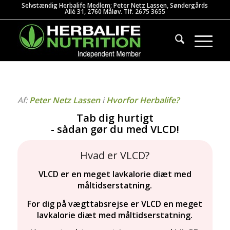
Selvstændig Herbalife Medlem: Peter Netz Lassen, Søndergårds
Allé 31, 2760 Måløv. Tlf. 2675 3655
Af:
Peter Netz Lassen
i
Hvorfor Herbalife?
Tab dig hurtigt
- sådan gør du med VLCD!
Hvad er VLCD?
VLCD er en meget lavkalorie diæt med
måltidserstatning.
For dig på vægttabsrejse er VLCD en meget
lavkalorie diæt med måltidserstatning.