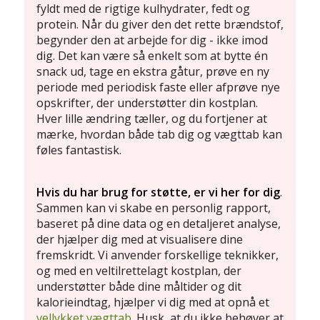
fyldt med de rigtige kulhydrater, fedt og
protein. Når du giver den det rette brændstof,
begynder den at arbejde for dig - ikke imod
dig. Det kan være så enkelt som at bytte én
snack ud, tage en ekstra gåtur, prøve en ny
periode med periodisk faste eller afprøve nye
opskrifter, der understøtter din kostplan.
Hver lille ændring tæller, og du fortjener at
mærke, hvordan både tab dig og vægttab kan
føles fantastisk.
Hvis du har brug for støtte, er vi her for dig
.
Sammen kan vi skabe en personlig rapport,
baseret på dine data og en detaljeret analyse,
der hjælper dig med at visualisere dine
fremskridt. Vi anvender forskellige teknikker,
og med en veltilrettelagt kostplan, der
understøtter både dine måltider og dit
kalorieindtag, hjælper vi dig med at opnå et
vellykket vægttab
. Husk, at du ikke behøver at