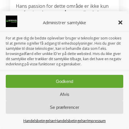
Hans passion for dette område er ikke kun
professionel, men også personlig, da han
har opnået imponerende resultater med
Administrer samtykke
Herbalifeprodukterne og formået at tabe
over 25 kg.
For at give dig de bedste oplevelser bruger vi teknologier som cookies
Blandt de mange anerkendelser, han har
til at gemme og/eller få adgang til enhedsoplysninger. Hvis du giver dit
modtaget, er det bemærkelsesværdige
samtykke til disse teknologier, kan vi behandle data som f.eks.
"Lifetime Achiever Award" fra Herbalife
browsingadfærd eller unikke ID'er på dette websted. Hvis du ikke giver
dit samtykke eller trækker dit samtykke tilbage, kan det have en negativ
International, der står som et symbol på
indvirkning på visse funktioner og egenskaber.
hans ekstraordinære bidrag til at guide
utallige danskere mod vægttab og en
sundere livsstil, med over 1 million VP.
Godkend
Peter trives som selvstændig 'Life and
Afvis
Wellness Coach', og hans daglige
engagement fokuserer på at hjælpe andre
Se præferencer
med Herbalife gennem hans personlige
webshop.
Handelsbetingelser
Handelsbetingelser
Impressum
Hans livslange passion for sport og fitness