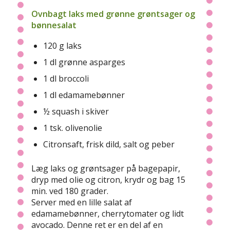
Ovnbagt laks med grønne grøntsager og
bønnesalat
120 g laks
1 dl grønne asparges
1 dl broccoli
1 dl edamamebønner
½ squash i skiver
1 tsk. olivenolie
Citronsaft, frisk dild, salt og peber
Læg laks og grøntsager på bagepapir,
dryp med olie og citron, krydr og bag 15
min. ved 180 grader.
Server med en lille salat af
edamamebønner, cherrytomater og lidt
avocado. Denne ret er en del af en