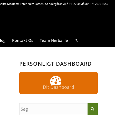
alife Medlem: Peter Netz Lassen, Søndergårds Allé 31, 2760 Måløv. Tlf. 2675 3655
log
Kontakt Os
Team Herbalife
PERSONLIGT DASHBOARD
Dit Dashboard