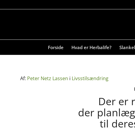
Forside
Hvad er Herbalife?
Slanke
Af:
Peter Netz Lassen
i
Livsstilsændring
Der er 
der planlæg
til dere