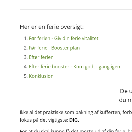
Her er en ferie oversigt:
Før ferien - Giv din ferie vitalitet
Før ferie - Booster plan
Efter ferien
Efter ferie booster - Kom godt i gang igen
Konklusion
De u
du m
Ikke al det praktiske som pakning af kufferten, f
fokus på det vigtigste:
DIG.
For at du skal kunne få det meste ud af din ferie, bør