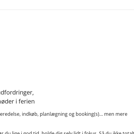
dfordringer,
øder i ferien
orberedelse, indkøb, planlægning og booking(s)… men mere
 du lige i god tid, holde dig selv lidt i fokus. Så du ikke total