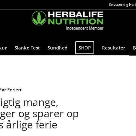
Selvstændig Herb
kur
Slanke Test
Sundhed
SHOP
Resultater
B
Før Ferien:
rigtig mange,
ger og sparer op
s årlige ferie