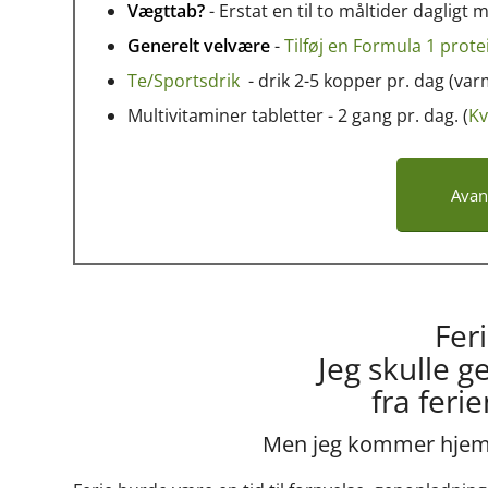
Vægttab?
- Erstat en til to måltider daglig
Generelt velvære
-
Tilføj en Formula 1 prot
Te/Sportsdrik
- drik 2-5 kopper pr. dag (varm
Multivitaminer tabletter - 2 gang pr. dag. (
Kv
Avan
Feri
Jeg skulle
fra feri
Men jeg kommer hjem f