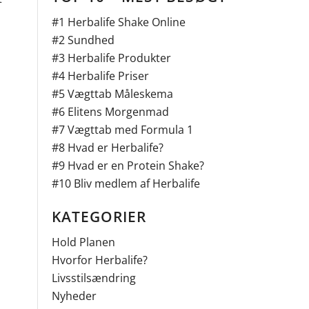
#1
Herbalife Shake Online
#2
Sundhed
#3
Herbalife Produkter
#4
Herbalife Priser
#5
Vægttab Måleskema
#6
Elitens Morgenmad
#7
Vægttab med Formula 1
#8
Hvad er Herbalife?
#9
Hvad er en Protein Shake?
#10
Bliv medlem af Herbalife
KATEGORIER
Hold Planen
Hvorfor Herbalife?
Livsstilsændring
Nyheder