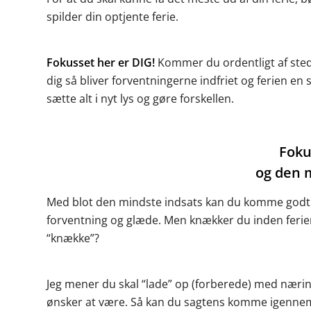
spilder din optjente ferie.
Fokusset her er DIG!
Kommer du ordentligt af sted i
dig så bliver forventningerne indfriet og ferien en
sætte alt i nyt lys og gøre forskellen.
Foku
og den 
Med blot den mindste indsats kan du komme godt h
forventning og glæde. Men knækker du inden ferien
“knække”?
Jeg mener du skal “lade” op (forberede) med næring
ønsker at være. Så kan du sagtens komme igenn