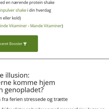
t med en nærende protein shake
einpulver shake
i din hverdag
 eller kold)
inde Vitaminer
-
Mande Vitaminer
)
ceret Booster
e illusion:
 gerne komme hjem
en genopladet?
ra ferien stressede og trætte